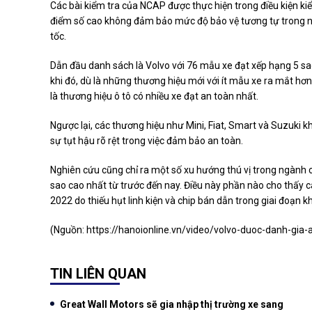
Các bài kiểm tra của NCAP được thực hiện trong điều kiện k
điểm số cao không đảm bảo mức độ bảo vệ tương tự trong nh
tốc.
Dẫn đầu danh sách là Volvo với 76 mẫu xe đạt xếp hạng 5 sao
khi đó, dù là những thương hiệu mới với ít mẫu xe ra mắt hơn
là thương hiệu ô tô có nhiều xe đạt an toàn nhất.
Ngược lại, các thương hiệu như Mini, Fiat, Smart và Suzuki 
sự tụt hậu rõ rệt trong việc đảm bảo an toàn.
Nghiên cứu cũng chỉ ra một số xu hướng thú vị trong ngành 
sao cao nhất từ trước đến nay. Điều này phần nào cho thấy c
2022 do thiếu hụt linh kiện và chip bán dẫn trong giai đoạn 
(Nguồn:
https://hanoionline.vn/video/volvo-duoc-danh-gi
TIN LIÊN QUAN
Great Wall Motors sẽ gia nhập thị trường xe sang