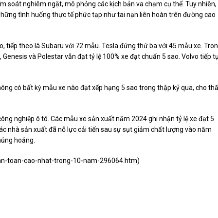
iểm soát nghiêm ngặt, mô phỏng các kịch bản va chạm cụ thể. Tuy nhiên,
ững tình huống thực tế phức tạp như tai nạn liên hoàn trên đường cao
, tiếp theo là Subaru với 72 mẫu. Tesla đứng thứ ba với 45 mẫu xe. Tro
, Genesis và Polestar vẫn đạt tỷ lệ 100% xe đạt chuẩn 5 sao. Volvo tiếp t
không có bất kỳ mẫu xe nào đạt xếp hạng 5 sao trong thập kỷ qua, cho th
công nghiệp ô tô. Các mẫu xe sản xuất năm 2024 ghi nhận tỷ lệ xe đạt 5
ác nhà sản xuất đã nỗ lực cải tiến sau sự sụt giảm chất lượng vào năm
khủng hoảng.
a-an-toan-cao-nhat-trong-10-nam-296064.htm
)