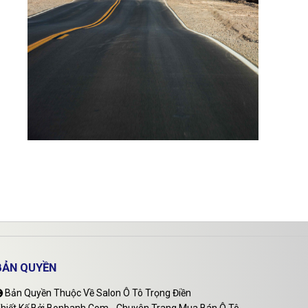
BẢN QUYỀN
Bản Quyền Thuộc Về Salon Ô Tô Trọng Điền
hiết Kế Bởi
Bonbanh.com - Chuyên Trang Mua Bán Ô Tô