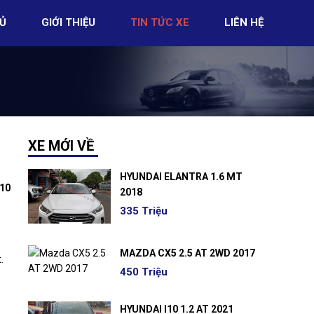
Ủ
GIỚI THIỆU
TIN TỨC XE
LIÊN HỆ
XE MỚI VỀ
HYUNDAI ELANTRA 1.6 MT
 10
2018
335 Triệu
MAZDA CX5 2.5 AT 2WD 2017
.
450 Triệu
HYUNDAI I10 1.2 AT 2021