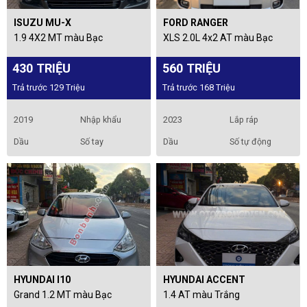
ISUZU MU-X
FORD RANGER
1.9 4X2 MT màu Bạc
XLS 2.0L 4x2 AT màu Bạc
430 TRIỆU
560 TRIỆU
Trả trước 129 Triệu
Trả trước 168 Triệu
2019
Nhập khẩu
2023
Lắp ráp
Dầu
Số tay
Dầu
Số tự động
HYUNDAI I10
HYUNDAI ACCENT
Grand 1.2 MT màu Bạc
1.4 AT màu Trắng