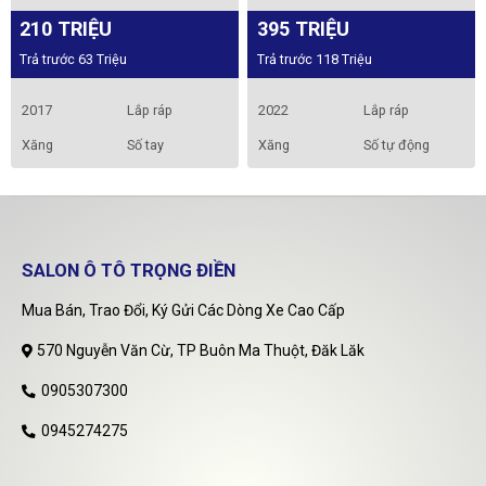
210 TRIỆU
395 TRIỆU
Trả trước 63 Triệu
Trả trước 118 Triệu
2017
Lắp ráp
2022
Lắp ráp
Xăng
Số tay
Xăng
Số tự động
SALON Ô TÔ TRỌNG ĐIỀN
Mua Bán, Trao Đổi, Ký Gửi Các Dòng Xe Cao Cấp
570 Nguyễn Văn Cừ, TP Buôn Ma Thuột, Đăk Lăk
0905307300
0945274275