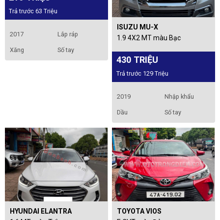
Trả trước 63 Triệu
ISUZU MU-X
2017
Lắp ráp
1.9 4X2 MT màu Bạc
Xăng
Số tay
430 TRIỆU
Trả trước 129 Triệu
2019
Nhập khẩu
Dầu
Số tay
HYUNDAI ELANTRA
TOYOTA VIOS