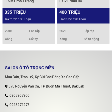
1.6 MT màu Trắng
E CVT màu Đỏ
335 TRIỆU
400 TRIỆU
Trả trước 100 Triệu
Trả trước 120 Triệu
2018
Lắp ráp
2021
Lắp ráp
Xăng
Số tay
Xăng
Số tự động
SALON Ô TÔ TRỌNG ĐIỀN
Mua Bán, Trao Đổi, Ký Gửi Các Dòng Xe Cao Cấp
570 Nguyễn Văn Cừ, TP Buôn Ma Thuột, Đăk Lăk
0905307300
0945274275