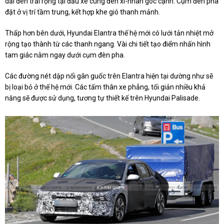
dải đèn trải rộng tại đầu xe cùng đèn xi-nhan góc cạnh. Cụm đèn pha
đặt ở vị trí tầm trung, kết hợp khe gió thanh mảnh.
Thấp hơn bên dưới, Hyundai Elantra thế hệ mới có lưới tản nhiệt mở
rộng tạo thành từ các thanh ngang. Vài chi tiết tạo điểm nhấn hình
tam giác nằm ngay dưới cụm đèn pha.
Các đường nét dập nổi gân guốc trên Elantra hiện tại dường như sẽ
bị loại bỏ ở thế hệ mới. Các tấm thân xe phẳng, tối giản nhiều khả
năng sẽ được sử dụng, tương tự thiết kế trên Hyundai Palisade.