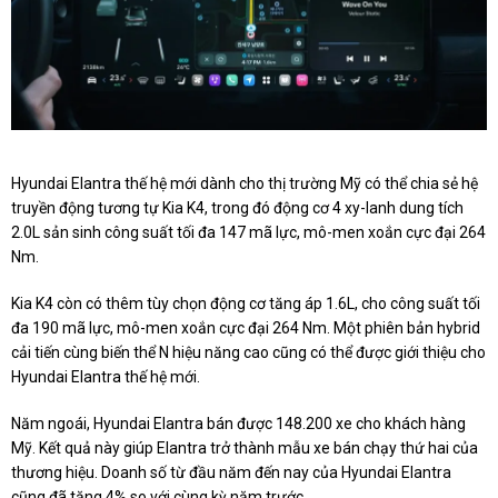
Hyundai Elantra thế hệ mới dành cho thị trường Mỹ có thể chia sẻ hệ
truyền động tương tự Kia K4, trong đó động cơ 4 xy-lanh dung tích
2.0L sản sinh công suất tối đa 147 mã lực, mô-men xoắn cực đại 264
Nm.
Kia K4 còn có thêm tùy chọn động cơ tăng áp 1.6L, cho công suất tối
đa 190 mã lực, mô-men xoắn cực đại 264 Nm. Một phiên bản hybrid
cải tiến cùng biến thể N hiệu năng cao cũng có thể được giới thiệu cho
Hyundai Elantra thế hệ mới.
Năm ngoái, Hyundai Elantra bán được 148.200 xe cho khách hàng
Mỹ. Kết quả này giúp Elantra trở thành mẫu xe bán chạy thứ hai của
thương hiệu. Doanh số từ đầu năm đến nay của Hyundai Elantra
cũng đã tăng 4% so với cùng kỳ năm trước.