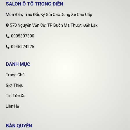
SALON Ô TÔ TRỌNG ĐIỀN
Mua Bán, Trao Đổi, Ký Gửi Các Dòng Xe Cao Cấp
570 Nguyễn Văn Cừ, TP Buôn Ma Thuột, Đăk Lăk
0905307300
0945274275
DANH MỤC
Trang Chủ
Giới Thiệu
Tin Tức Xe
Liên Hệ
BẢN QUYỀN