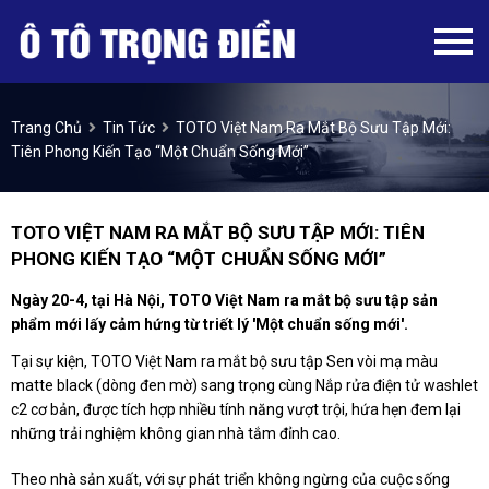
Trang Chủ
Tin Tức
TOTO Việt Nam Ra Mắt Bộ Sưu Tập Mới:
Tiên Phong Kiến Tạo “Một Chuẩn Sống Mới”
TOTO VIỆT NAM RA MẮT BỘ SƯU TẬP MỚI: TIÊN
PHONG KIẾN TẠO “MỘT CHUẨN SỐNG MỚI”
Ngày 20-4, tại Hà Nội, TOTO Việt Nam ra mắt bộ sưu tập sản
phẩm mới lấy cảm hứng từ triết lý 'Một chuẩn sống mới'.
Tại sự kiện, TOTO Việt Nam ra mắt bộ sưu tập Sen vòi mạ màu
matte black (dòng đen mờ) sang trọng cùng Nắp rửa điện tử washlet
c2 cơ bản, được tích hợp nhiều tính năng vượt trội, hứa hẹn đem lại
những trải nghiệm không gian nhà tắm đỉnh cao.
Theo nhà sản xuất, với sự phát triển không ngừng của cuộc sống