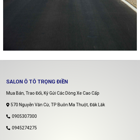
SALON Ô TÔ TRỌNG ĐIỀN
Mua Bán, Trao Đổi, Ký Gửi Các Dòng Xe Cao Cấp
570 Nguyễn Văn Cừ, TP Buôn Ma Thuột, Đăk Lăk
0905307300
0945274275