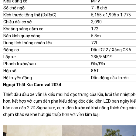
Kiểu dáng xe
MPV
Số chỗ ngồi
7 - 8 chỗ
Kích thước tổng thể (DxRxC)
5,155 x 1,995 x 1,775
Chiều dài cơ sở
3,090
Khoảng sáng gầm xe
172
Bán kính quay vòng
5.8m
Dung tích thùng nhiên liệu
72L
Động cơ
Dầu D2.2 / Xăng G3.5
Lốp xe
235/55R19
Phanh trước/sau
Đĩa/Đĩa
Hộp số
8AT
Hệ truyền động
Dẫn động cầu trước
Ngoại Thất Kia Carnival 2024
Thiết đầu đầu xe vẫn là kiểu mũi hổ đặc trưng của Kia, lưới tản nhiệt p
hơn, kết hợp với cụm đèn pha kiểu dáng độc đáo, đèn LED ban ngày kiể
bản cao cấp 2.2D Signature, cụm đèn trước có khả năng thích ứng cản
chạm khắc và khe hút gió thấp hơn với viền kim loại.