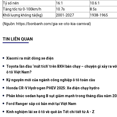
Tỷ số nén
16:1
10.6:1
Tăng tốc từ 0-100km/h
10.7s
8.5s
Khối lượng không tải(kg)
2001-2027
1938-1965
(Nguồn:
https://bonbanh.com/gia-xe-oto-kia-carnival
)
TIN LIÊN QUAN
Xiaomi ra mắt dòng xe điện
Toyota lần đầu ‘mất tích’ trên BXH bán chạy – chuyện gì xảy ra với
ô tô Việt Nam?
Kỷ nguyên mới của ngành công nghiệp ô tô toàn cầu
Honda CR-V Hydrogen PHEV 2025: Xe điện chạy hydro
Phân khúc sedan hạng B sụt giảm mạnh trong tháng đầu năm 20
Ford Ranger sắp có bản mới tại Việt Nam
Kinh nghiệm lái xe ô tô về quê ăn Tết chi tiết từ A - Z