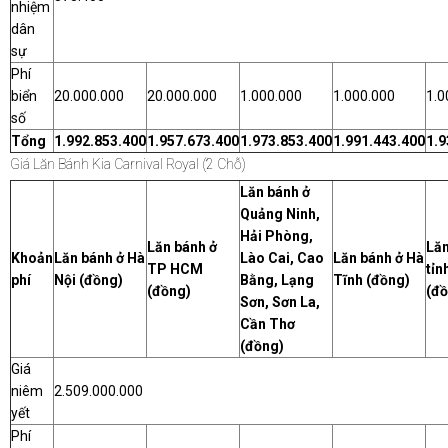
nhiệm
dân
sự
Phí
biển
20.000.000
20.000.000
1.000.000
1.000.000
1.0
số
Tổng
1.992.853.400
1.957.673.400
1.973.853.400
1.991.443.400
1.9
Giá Lăn Bánh Kia Carnival Royal (2 Chỗ)
Lăn bánh ở
Quảng Ninh,
Hải Phòng,
Lăn bánh ở
Lăn
Khoản
Lăn bánh ở Hà
Lào Cai, Cao
Lăn bánh ở Hà
TP HCM
tỉn
phí
Nội (đồng)
Bằng, Lạng
Tĩnh (đồng)
(đồng)
(đồ
Sơn, Sơn La,
Cần Thơ
(đồng)
Giá
niêm
2.509.000.000
yết
Phí