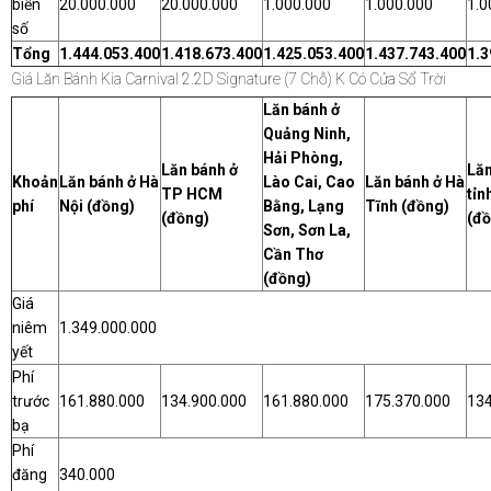
biển
20.000.000
20.000.000
1.000.000
1.000.000
1.0
số
Tổng
1.444.053.400
1.418.673.400
1.425.053.400
1.437.743.400
1.3
Giá Lăn Bánh Kia Carnival 2.2D Signature (7 Chỗ) K Có Cửa Sổ Trời
Lăn bánh ở
Quảng Ninh,
Hải Phòng,
Lăn bánh ở
Lăn
Khoản
Lăn bánh ở Hà
Lào Cai, Cao
Lăn bánh ở Hà
TP HCM
tỉn
phí
Nội (đồng)
Bằng, Lạng
Tĩnh (đồng)
(đồng)
(đồ
Sơn, Sơn La,
Cần Thơ
(đồng)
Giá
niêm
1.349.000.000
yết
Phí
trước
161.880.000
134.900.000
161.880.000
175.370.000
134
bạ
Phí
đăng
340.000