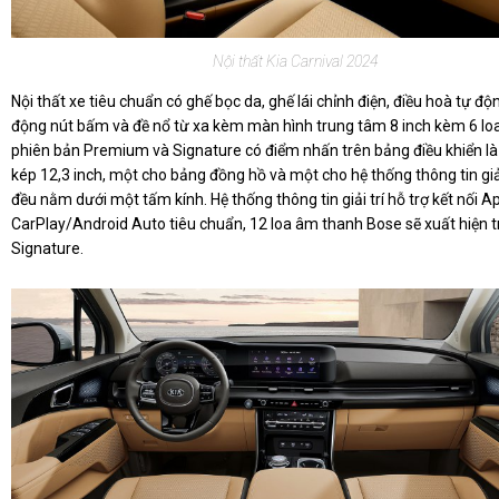
Nội thất Kia Carnival 2024
Nội thất xe tiêu chuẩn có ghế bọc da, ghế lái chỉnh điện, điều hoà tự độn
động nút bấm và đề nổ từ xa kèm màn hình trung tâm 8 inch kèm 6 loa g
phiên bản Premium và Signature có điểm nhấn trên bảng điều khiển l
kép 12,3 inch, một cho bảng đồng hồ và một cho hệ thống thông tin giải 
đều nằm dưới một tấm kính. Hệ thống thông tin giải trí hỗ trợ kết nối A
CarPlay/Android Auto tiêu chuẩn, 12 loa âm thanh Bose sẽ xuất hiện 
Signature.