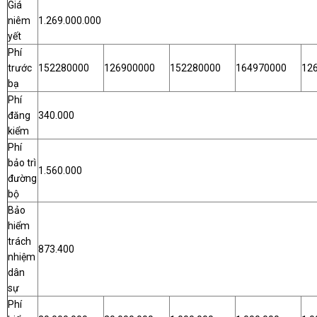
Giá
niêm
1.269.000.000
yết
Phí
trước
152280000
126900000
152280000
164970000
12
bạ
Phí
đăng
340.000
kiểm
Phí
bảo trì
1.560.000
đường
bộ
Bảo
hiểm
trách
873.400
nhiệm
dân
sự
Phí