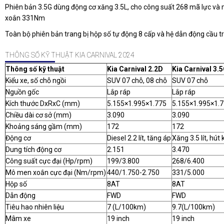
Phiên bản 3.5G dùng động cơ xăng 3.5L, cho công suất 268 mã lực v
xoắn 331Nm
Toàn bộ phiên bản trang bị hộp số tự động 8 cấp và hệ dẫn động cầu t
THÔNG SỐ KỸ THUẬT KIA CARNIVAL 2024
Thông số kỹ thuật
Kia Carnival 2.2D
Kia Carnival 3.
Kiểu xe, số chỗ ngồi
SUV 07 chỗ, 08 chỗ
SUV 07 chỗ
Nguồn gốc
Lắp ráp
Lắp ráp
Kích thước DxRxC (mm)
5.155×1.995×1.775
5.155×1.995×1.
Chiều dài cơ sở (mm)
3.090
3.090
Khoảng sáng gầm (mm)
172
172
Động cơ
Diesel 2.2 lít, tăng áp
Xăng 3.5 lít, hút 
Dung tích động cơ
2.151
3.470
Công suất cực đại (Hp/rpm)
199/3.800
268/6.400
Mô men xoắn cực đại (Nm/rpm)
440/1.750-2.750
331/5.000
Hộp số
8AT
8AT
Dẫn động
FWD
FWD
Tiêu hao nhiên liệu
7 (L/100km)
9.7(L/100km)
Mâm xe
19 inch
19 inch