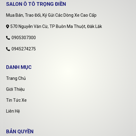
SALON Ô TÔ TRỌNG ĐIỀN
Mua Bán, Trao Đổi, Ký Gửi Các Dòng Xe Cao Cấp
570 Nguyễn Văn Cừ, TP Buôn Ma Thuột, Đăk Lăk
0905307300
0945274275
DANH MỤC
Trang Chủ
Giới Thiệu
Tin Tức Xe
Liên Hệ
BẢN QUYỀN