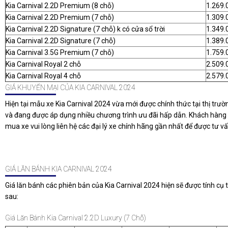
Kia Carnival 2.2D Premium (8 chỗ)
1.269.
Kia Carnival 2.2D Premium (7 chỗ)
1.309.
Kia Carnival 2.2D Signature (7 chỗ) k có cửa sổ trời
1.349.
Kia Carnival 2.2D Signature (7 chỗ)
1.389.
Kia Carnival 3.5G Premium (7 chỗ)
1.759.
Kia Carnival Royal 2 chỗ
2.509.
Kia Carnival Royal 4 chỗ
2.579.
GIÁ KHUYẾN MẠI CỦA KIA CARNIVAL 2024
Hiện tại mẫu xe Kia Carnival 2024 vừa mới được chính thức tại thị trư
và đang được áp dụng nhiều chương trình ưu đãi hấp dẫn. Khách hàng
mua xe vui lòng liên hệ các đại lý xe chính hãng gần nhất để được tư vấ
GIÁ LĂN BÁNH KIA CARNIVAL 2024
Giá lăn bánh các phiên bản của Kia Carnival 2024 hiện sẽ được tính cụ 
sau:
Giá Lăn Bánh Kia Carnival 2.2D Luxury (7 Chỗ)