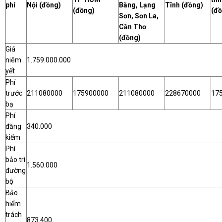
phí
Nội (đồng)
Bằng, Lạng
Tĩnh (đồng)
(đồng)
(đồ
Sơn, Sơn La,
Cần Thơ
(đồng)
Giá
niêm
1.759.000.000
yết
Phí
trước
211080000
175900000
211080000
228670000
17
bạ
Phí
đăng
340.000
kiểm
Phí
bảo trì
1.560.000
đường
bộ
Bảo
hiểm
trách
873.400