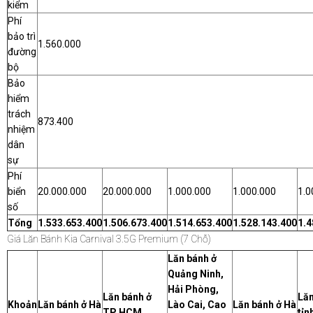
kiểm
Phí
bảo trì
1.560.000
đường
bộ
Bảo
hiểm
trách
873.400
nhiệm
dân
sự
Phí
biển
20.000.000
20.000.000
1.000.000
1.000.000
1.0
số
Tổng
1.533.653.400
1.506.673.400
1.514.653.400
1.528.143.400
1.4
Giá Lăn Bánh Kia Carnival 3.5G Premium (7 Chỗ)
Lăn bánh ở
Quảng Ninh,
Hải Phòng,
Lăn bánh ở
Lăn
Khoản
Lăn bánh ở Hà
Lào Cai, Cao
Lăn bánh ở Hà
TP HCM
tỉn