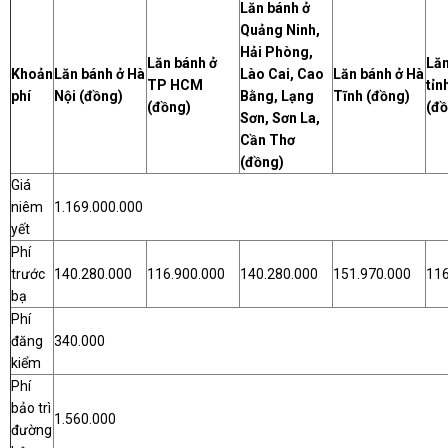
Lăn bánh ở
Quảng Ninh,
Hải Phòng,
Lăn bánh ở
Lăn
Khoản
Lăn bánh ở Hà
Lào Cai, Cao
Lăn bánh ở Hà
TP HCM
tỉn
phí
Nội (đồng)
Bằng, Lạng
Tĩnh (đồng)
(đồng)
(đồ
Sơn, Sơn La,
Cần Thơ
(đồng)
Giá
niêm
1.169.000.000
yết
Phí
trước
140.280.000
116.900.000
140.280.000
151.970.000
116
bạ
Phí
đăng
340.000
kiểm
Phí
bảo trì
1.560.000
đường