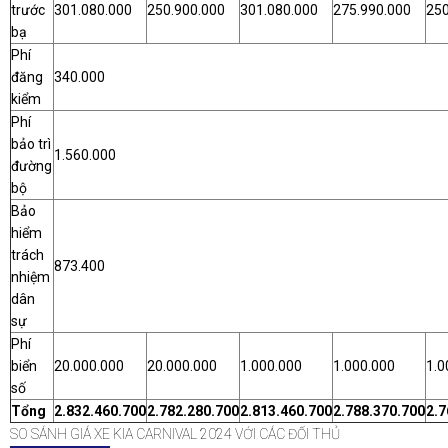
trước
301.080.000
250.900.000
301.080.000
275.990.000
250
bạ
Phí
đăng
340.000
kiểm
Phí
bảo trì
1.560.000
đường
bộ
Bảo
hiểm
trách
873.400
nhiệm
dân
sự
Phí
biển
20.000.000
20.000.000
1.000.000
1.000.000
1.0
số
Tổng
2.832.460.700
2.782.280.700
2.813.460.700
2.788.370.700
2.7
SO SÁNH GIÁ XE KIA CARNIVAL 2024 VỚI CÁC ĐỐI THỦ