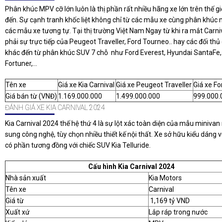
Phân khúc MPV cỡ lớn luôn là thị phần rất nhiều hãng xe lớn trên thế g
đến. Sự cạnh tranh khốc liệt không chỉ từ các mẫu xe cùng phân khúc
các mẫu xe tương tự. Tại thị trường Việt Nam Ngay từ khi ra mắt Carni
phải sự trực tiếp của Peugeot Traveller, Ford Tourneo.. hay các đối thủ 
khác đến từ phân khúc SUV 7 chỗ như Ford Everest, Hyundai SantaFe,
Fortuner,...
Tên xe
Giá xe Kia Carnival
Giá xe Peugeot Traveller
Giá xe F
Giá bán từ (VNĐ)
1.169.000.000
1.499.000.000
999.000.
ĐÁNH GIÁ XE KIA CARNIVAL 2024
Kia Carnival 2024 thế hệ thứ 4 là sự lột xác toàn diện của mẫu minivan 
sung công nghệ, tùy chọn nhiều thiết kế nội thất. Xe sở hữu kiểu dáng
có phần tương đồng với chiếc SUV Kia Telluride.
Cấu hình Kia Carnival 2024
Nhà sản xuất
Kia Motors
Tên xe
Carnival
Giá từ
1,169 tỷ VND
Xuất xứ
Lắp ráp trong nước