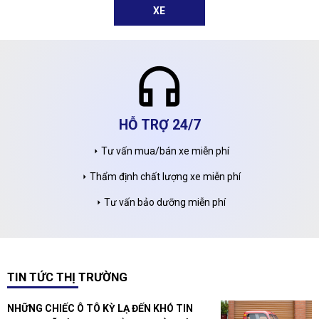
XE
directions_car
BÁN XE TRẢ GÓP
Trả góp tới 70% giá trị xe
arrow_right
Thủ tục nhanh chóng, thuận tiện
arrow_right
Giải ngân trong ngày
arrow_right
TIN TỨC THỊ TRƯỜNG
NHỮNG CHIẾC Ô TÔ KỲ LẠ ĐẾN KHÓ TIN