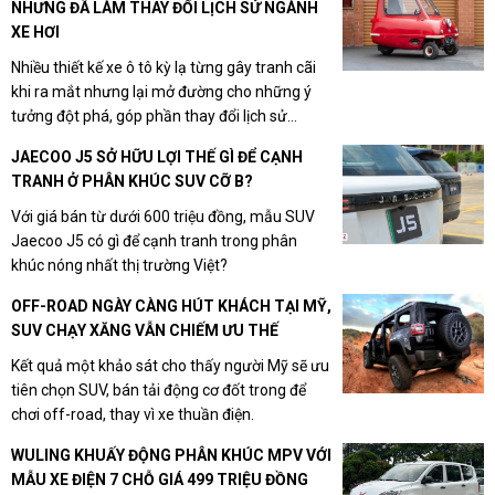
NHƯNG ĐÃ LÀM THAY ĐỔI LỊCH SỬ NGÀNH
XE HƠI
Nhiều thiết kế xe ô tô kỳ lạ từng gây tranh cãi
khi ra mắt nhưng lại mở đường cho những ý
tưởng đột phá, góp phần thay đổi lịch sử
ngành công nghiệp xe hơi.
JAECOO J5 SỞ HỮU LỢI THẾ GÌ ĐỂ CẠNH
TRANH Ở PHÂN KHÚC SUV CỠ B?
Với giá bán từ dưới 600 triệu đồng, mẫu SUV
Jaecoo J5 có gì để cạnh tranh trong phân
khúc nóng nhất thị trường Việt?
OFF-ROAD NGÀY CÀNG HÚT KHÁCH TẠI MỸ,
SUV CHẠY XĂNG VẪN CHIẾM ƯU THẾ
Kết quả một khảo sát cho thấy người Mỹ sẽ ưu
tiên chọn SUV, bán tải động cơ đốt trong để
chơi off-road, thay vì xe thuần điện.
WULING KHUẤY ĐỘNG PHÂN KHÚC MPV VỚI
MẪU XE ĐIỆN 7 CHỖ GIÁ 499 TRIỆU ĐỒNG