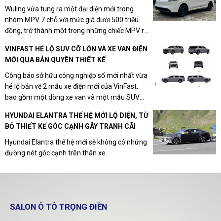
Wuling vừa tung ra một đại diện mới trong
nhóm MPV 7 chỗ với mức giá dưới 500 triệu
đồng, trở thành một trong những chiếc MPV rẻ
nhất thị trường.
VINFAST HÉ LỘ SUV CỠ LỚN VÀ XE VAN ĐIỆN
MỚI QUA BẢN QUYỀN THIẾT KẾ
Công báo sở hữu công nghiệp số mới nhất vừa
hé lộ bản vẽ 2 mẫu xe điện mới của VinFast,
bao gồm một dòng xe van và một mẫu SUV
mang phong cách sang trọng.
HYUNDAI ELANTRA THẾ HỆ MỚI LỘ DIỆN, TỪ
BỎ THIẾT KẾ GÓC CẠNH GÂY TRANH CÃI
Hyundai Elantra thế hệ mới sẽ không có những
đường nét góc cạnh trên thân xe.
SALON Ô TÔ TRỌNG ĐIỀN