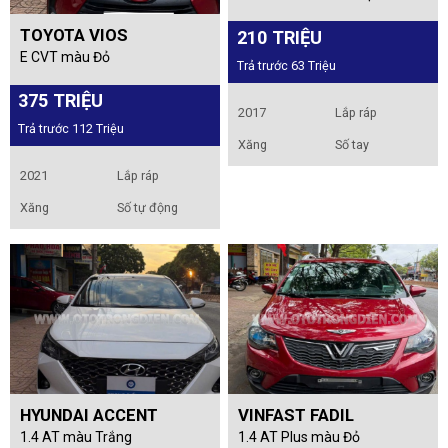
TOYOTA VIOS
210 TRIỆU
E CVT màu Đỏ
Trả trước 63 Triệu
375 TRIỆU
2017
Lắp ráp
Trả trước 112 Triệu
Xăng
Số tay
2021
Lắp ráp
Xăng
Số tự động
HYUNDAI ACCENT
VINFAST FADIL
1.4 AT màu Trắng
1.4 AT Plus màu Đỏ