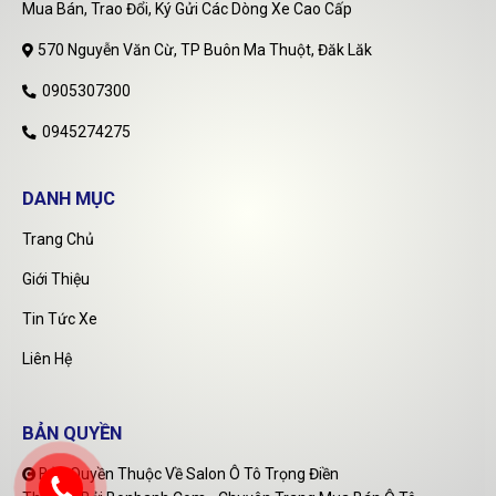
Mua Bán, Trao Đổi, Ký Gửi Các Dòng Xe Cao Cấp
570 Nguyễn Văn Cừ, TP Buôn Ma Thuột, Đăk Lăk
0905307300
0945274275
DANH MỤC
Trang Chủ
Giới Thiệu
Tin Tức Xe
Liên Hệ
BẢN QUYỀN
Bản Quyền Thuộc Về Salon Ô Tô Trọng Điền